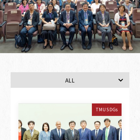
SDG1
SDG2
ALL
TMU SDGs