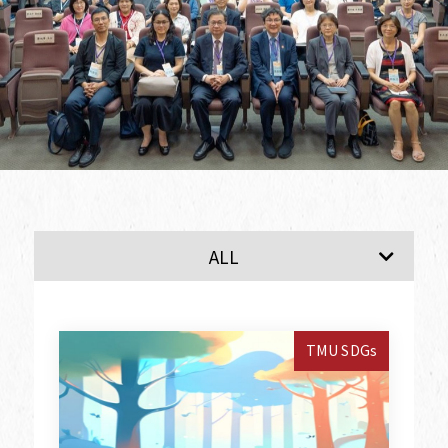
SDG1
SDG2
ALL
TMU SDGs