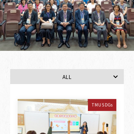
SDG1
SDG2
ALL
TMU SDGs