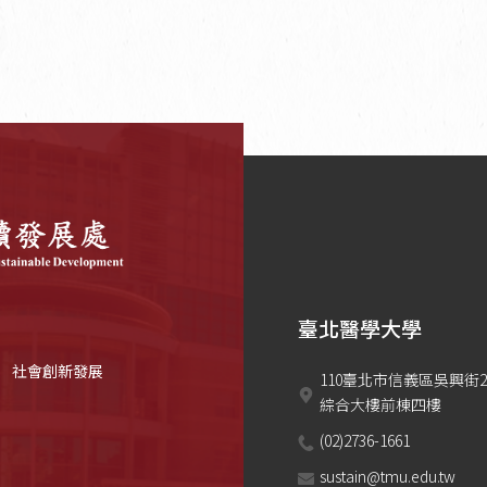
臺北醫學大學
社會創新發展
110臺北市信義區吳興街2
綜合大樓前棟四樓
(02)2736-1661
sustain@tmu.edu.tw