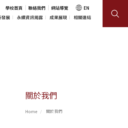
學校首頁
聯絡我們
網站導覽
EN
新發展
永續資訊揭露
成果展現
相關連結
室(USR 
政策與宣言
TMU SDGs
利害關係人溝通
推動成果
讓影響看得見
任實踐
永續發展報告書
研究成果
SDGs館藏專區
服務
關於我們
料查詢
課程平台
關於我們
Home