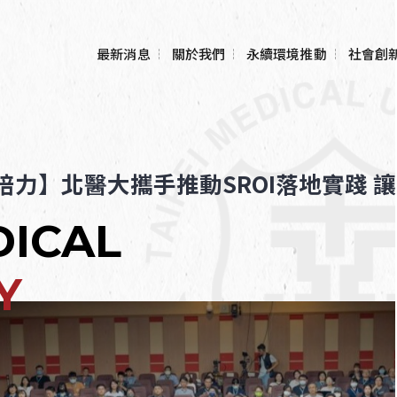
最新消息
關於我們
永續環境推動
社會創
願景與策略
碳排計算
校園永續實驗
Hub)
組織架構
綠色實驗室
同培力】北醫大攜手推動SROI落地實踐 
大學社會責
團隊成員
綠色辦公室
(USR)計畫
DICAL
表單下載與相關法規
國際醫療與
Y
TMU永續績效
校務研究資
USR 實踐