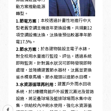
動方案推動能源
轉型。
本校透過計畫性地進行中大
1.節電方案：
型老舊空調主機逐年更換設備，共規劃12
項空調設備汰換，汰換後預估較基準年節
電17.5%。
於各建物裝設主電子水錶，
2.節水方案：
對全校用水量進行監控、評估，透過系統
即時監測，針對漏水狀況可即時發現即時
處理，並陸續建置節水器材，汰舊並更換
省水標章馬桶、節水龍頭以達節水目標。
建置戶外雨水回收
3.水資源循環再利用：
系統，於1樓體育館戶外設置沉澱池及管路
設施，將足壘球場及籃排球場雨水集中收
集，供給校內沖刷水使用，強化水資源循