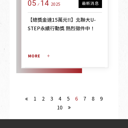
05
14
最新消息
2025
【總獎金達15萬元!!】北聯大U-
STEP永續行動獎 熱烈徵件中！
MORE 
1
2
3
4
5
6
7
8
9
10