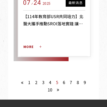
07
24
最新消息
2025
【114年教育部USR共同培力】北
醫大攜手推動SROI落地實踐 讓影
響看得見
MORE 
1
2
3
4
5
6
7
8
9
10