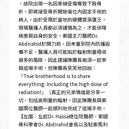
，該院出現一名因車禍受傷導致下肢骨
折，即將接受骨折開放復位內固定手術的
病人。由於受限於當地的硬體資源匱乏，
現場醫護人員都必須謹慎為之，才能保障
病患與自身的安全。索國主刀醫師Dr.
Abdirahid於開刀前，因考量到院內防護設
備不足，醫護人員可能陷於輻射劑量吸收
過多的風險，因此建議陳團長無須一起參
與這場手術，但陳團長笑笑地回說：
「True brotherhood is to share
everything. Including the high dose of
radiation!」（真正的兄弟情誼是分享一
切，包括高劑量的輻射。因此陳團長與索
國兩位醫師一起順利地完成了這場手術。
【左圖：左起Dr. Hassa總住院醫師、索國
骨科學會Dr. Abdirahid會長以及駐索馬利