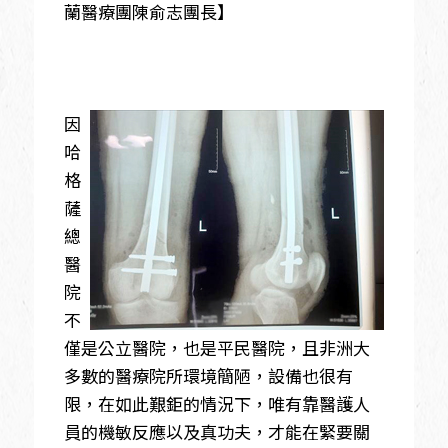
蘭醫療團陳俞志團長】
因
哈
格
薩
總
醫
院
不
僅是公立醫院，也是平民醫院，且非洲大
多數的醫療院所環境簡陋，設備也很有
限，在如此艱鉅的情況下，唯有靠醫護人
員的機敏反應以及真功夫，才能在緊要關