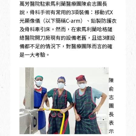
萬芳醫院駐索馬利蘭醫療團陳俞志團長
說，骨科手術有常用的3項裝備：移動式X
光顯像儀（以下簡稱C-arm）、鉛製防護衣
及骨科牽引床。然而，在索馬利蘭哈格薩
總醫院開刀房現有的設備老舊，且這3樣設
備都不足的情況下，對醫療團隊而言的確
是一大考驗。
陳
俞
志
團
長
表
示