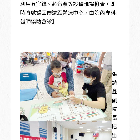
利用五官鏡、超音波等設備現場檢查，即
時將數據回傳遠距醫療中心，由院內專科
醫師協助會診】
張
詩
鑫
副
院
長
指
出