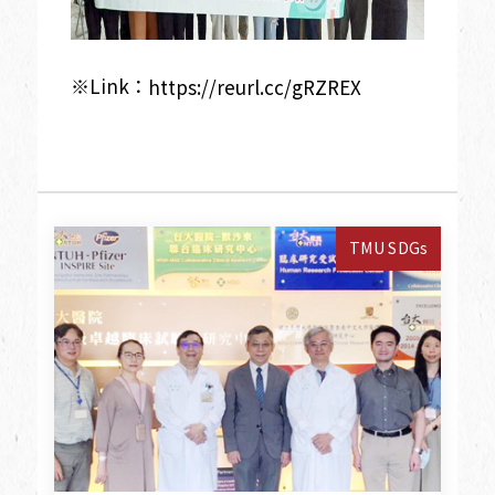
※Link：
https://reurl.cc/gRZREX
TMU SDGs