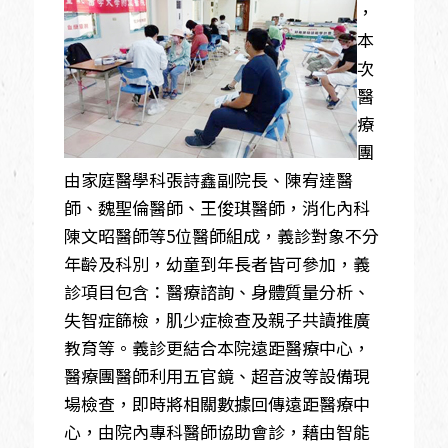
，
本
次
醫
療
團
由家庭醫學科張詩鑫副院長、陳宥達醫
師、魏聖倫醫師、王俊琪醫師，消化內科
陳文昭醫師等5位醫師組成，義診對象不分
年齡及科別，幼童到年長者皆可參加，義
診項目包含：醫療諮詢、身體質量分析、
失智症篩檢，肌少症檢查及親子共讀推廣
教育等。義診更結合本院遠距醫療中心，
醫療團醫師利用五官鏡、超音波等設備現
場檢查，即時將相關數據回傳遠距醫療中
心，由院內專科醫師協助會診，藉由智能