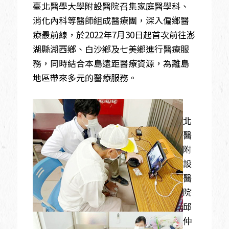
臺北醫學大學附設醫院召集家庭醫學科、
消化內科等醫師組成醫療團，深入偏鄉醫
療最前線，於2022年7月30日起首次前往澎
湖縣湖西鄉、白沙鄉及七美鄉進行醫療服
務，同時結合本島遠距醫療資源，為離島
地區帶來多元的醫療服務。
北
醫
附
設
醫
院
邱
仲