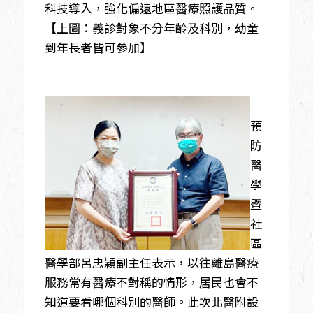
科技導入，強化偏遠地區醫療照護品質。
【上圖：義診對象不分年齡及科別，幼童
到年長者皆可參加】
預
防
醫
學
暨
社
區
醫學部呂忠穎副主任表示，以往離島醫療
服務常有醫療不對稱的情形，居民也會不
知道要看哪個科別的醫師。此次北醫附設