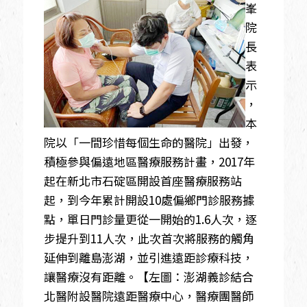
峯
院
長
表
示
，
本
院以「一間珍惜每個生命的醫院」出發，
積極參與偏遠地區醫療服務計畫，2017年
起在新北市石碇區開設首座醫療服務站
起，到今年累計開設10處偏鄉門診服務據
點，單日門診量更從一開始的1.6人次，逐
步提升到11人次，此次首次將服務的觸角
延伸到離島澎湖，並引進遠距診療科技，
讓醫療沒有距離。【左圖：澎湖義診結合
北醫附設醫院遠距醫療中心，醫療團醫師