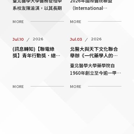
臺北醫學大學醫務管理學
2026年國際醫院聯盟
系校友陳渝淇，以其長期
（International
投入家庭支持、照顧者倡
Hospital Feder … 閱讀全
MORE
MORE
議及社會創新之 … 閱讀全
文 →
文 →
.
.
2026
2026
Jul
10
Jul
03
(訊息轉知)【聯電綠
北醫大與天下文化聯合
獎】青年行動獎．總獎
舉辦《一代藥學人的突
金 20 萬｜敬邀學生參加
圍》、《跨世代藥學人
臺北醫學大學藥學院自
與分享、培力工作坊免
的進擊》雙書新書發表
1960年創立至今逾一甲
費報名！
會
子，已成為臺灣生醫與藥
MORE
MORE
學領袖人才的搖 … 閱讀全
文 →