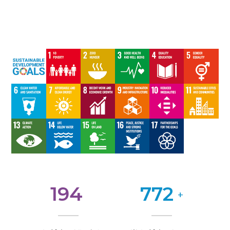
197
798
+