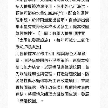
綜大樓周邊澆灌使用，保水外也可滯洪，
預估可節約水量9,882噸/年，配合能源管
理系統，於降雨量超出警示，自動排出儲
集水量有效降低本校水災發生，提高校園
氣候韌性。【上圖：教學大樓屋頂建置
「太陽能發電設施」，每年可減少二氧化
碳41.7噸排放】
北醫依據2050碳中和目標與綠色大學願
景，同時借鏡國內外淨零策略，再與本校
核心能力結合，以建構健康綠活校園；首
先以能源韌性與管理、打造舒適校園、防
災韌性與水循環等為主要改造項目，來設
置校園綠點，強化改造項目與環境教育的
連結，將環境永續理念融校園生活，發展
「綠活校園」。