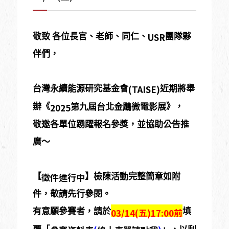
USR
敬致
各位長官、老師、同仁、
團隊夥
伴們，
(TAISE)
台灣永續能源研究基金會
近期將舉
2025
辦《
》，
第九屆台北金鵰微電影展
敬邀各單位踴躍報名參獎，並協助公告推
廣～
徵件進行中
【
】檢陳活動完整簡章如附
件，敬請先行參閱。
五
前
03/14(
)17:00
有意願參賽者，請於
填