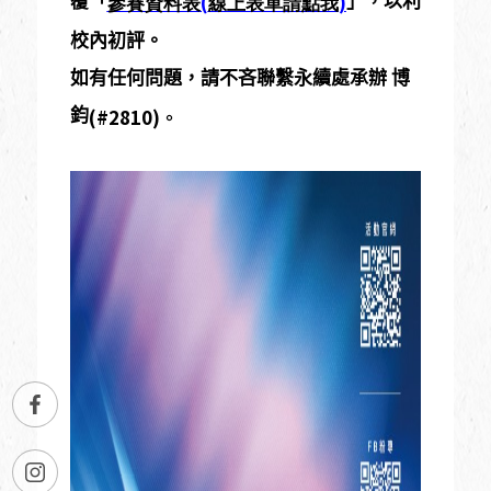
(
)
覆「
」，以利
參賽資料表
線上表單請點我
校內初評。
如有任何問題，請不吝聯繫永續處承辦
博
(#2810)。
鈞