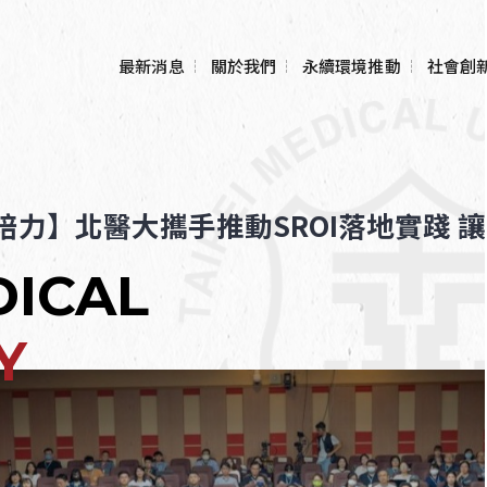
最新消息
關於我們
永續環境推動
社會創
願景與策略
碳排計算
校園永續實驗
Hub)
組織架構
綠色實驗室
同培力】北醫大攜手推動SROI落地實踐 
大學社會責
團隊成員
綠色辦公室
(USR)計畫
DICAL
表單下載與相關法規
國際醫療與
Y
TMU永續績效
校務研究資
USR 實踐