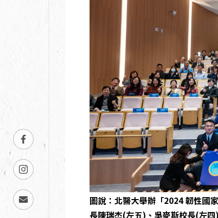
圖說：北醫大舉辦「2024 韌性
長陳瑞杰(左五)、吳麥斯校長(左