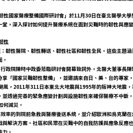
韌性國家醫療整備國際研討會」於11月30日在臺北醫學大
一堂，深入探討如何提升醫療系統在面對災難時的韌性與應
韌性
韌性醫院、韌性轉送、韌性社區和韌性全民。這些主題涵
面。
政院陳時中政委蒞臨研討會開幕致詞外，北醫大董事長陳
分享「國家災難韌性整備」，並邀請來自日、美、台的專家
颶風，2011年311日本東北大地震與1995年的阪神大地震，
，並透過完善的緊急應變計劃與設施韌性來確保醫療不中斷。
如何減災。
率的到院前急救與醫療後送系統，並介紹歐洲和烏克蘭在
戰與解決方案。社區和民眾在災難中的自我防護與應急反應
能力。