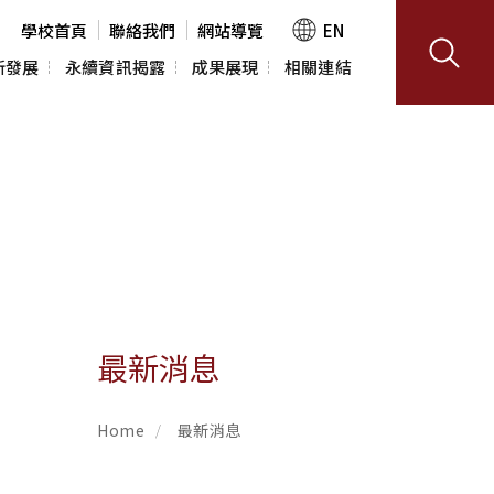
學校首頁
聯絡我們
網站導覽
EN
新發展
永續資訊揭露
成果展現
相關連結
室(USR 
政策與宣言
TMU SDGs
利害關係人溝通
推動成果
讓影響看得見
任實踐
永續發展報告書
研究成果
SDGs館藏專區
服務
最新消息
料查詢
課程平台
Home
最新消息